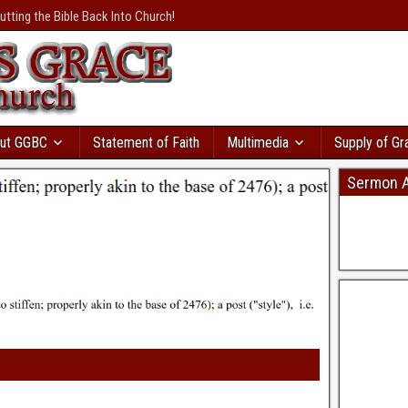
осрочками
с большой
utting the Bible Back Into Church!
валення
розвивається
и вы пойдете в
т сразу же. Там даже
ая база
ы. Кредит без відмови і
ку моментально
в Україні
дит с автоматическим
ut GGBC
Statement of Faith
Multimedia
Supply of Gr
Sermon A