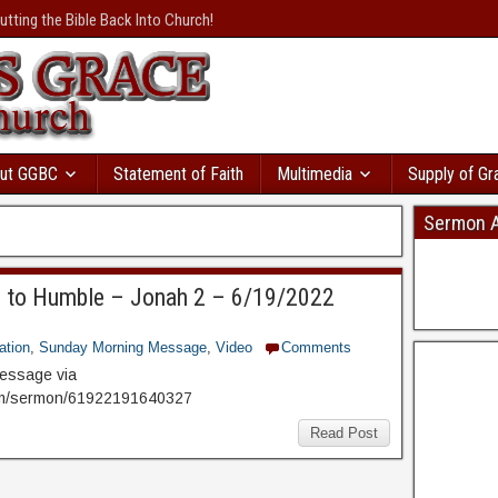
осрочками
с большой
utting the Bible Back Into Church!
валення
розвивається
и вы пойдете в
т сразу же. Там даже
ая база
ы. Кредит без відмови і
ку моментально
в Україні
дит с автоматическим
ut GGBC
Statement of Faith
Multimedia
Supply of Gr
Sermon A
s to Humble – Jonah 2 – 6/19/2022
ation
,
Sunday Morning Message
,
Video
Comments
 message via
om/sermon/61922191640327
Read Post