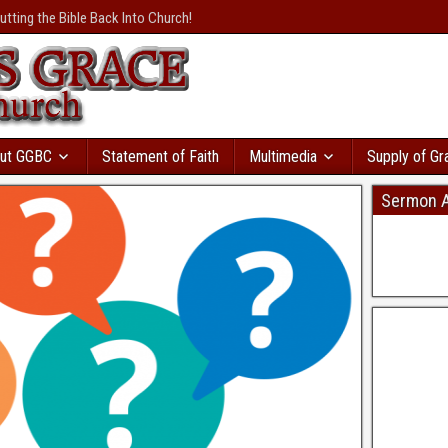
осрочками
с большой
utting the Bible Back Into Church!
валення
розвивається
и вы пойдете в
т сразу же. Там даже
ая база
ы. Кредит без відмови і
ку моментально
в Україні
дит с автоматическим
ut GGBC
Statement of Faith
Multimedia
Supply of Gr
Sermon A