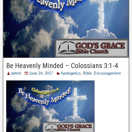
Be Heavenly Minded – Colossians 3:1-4
admin
June 24, 2017
Apologetics
,
Bible
,
Encouragement