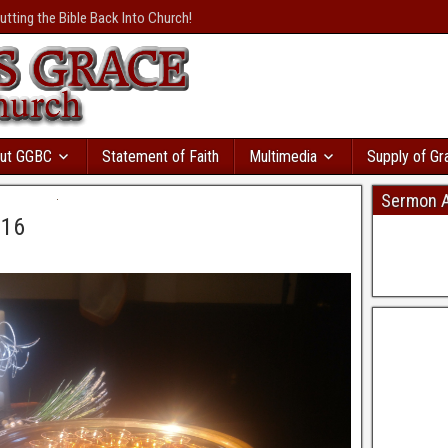
осрочками
с большой
utting the Bible Back Into Church!
валення
розвивається
и вы пойдете в
т сразу же. Там даже
ая база
ы. Кредит без відмови і
ку моментально
в Україні
дит с автоматическим
ut GGBC
Statement of Faith
Multimedia
Supply of Gr
Sermon A
016