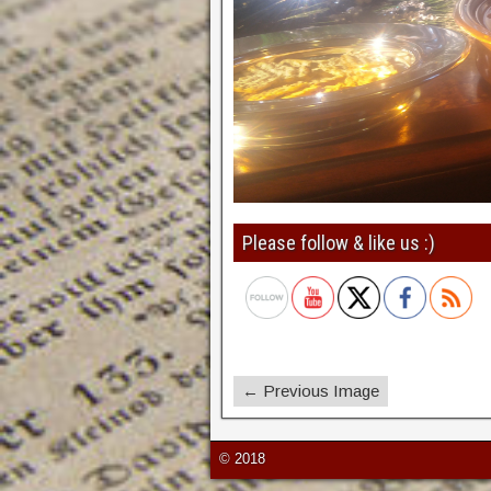
Please follow & like us :)
← Previous Image
© 2018