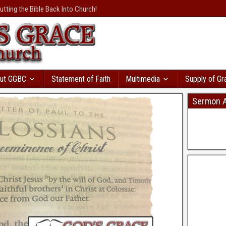
осрочками
с большой
utting the Bible Back Into Church!
валення
розвивається
и вы пойдете в
т сразу же. Там даже
ая база
ы. Кредит без відмови і
ку моментально
в Україні
дит с автоматическим
ut GGBC
Statement of Faith
Multimedia
Supply of Gr
Sermon A