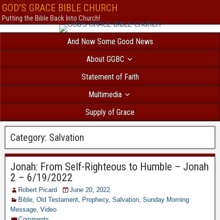
Безответственный человек, который решил взять
кредит с текущими пр
GOD'S GRACE BIBLE CHURCH
вероятностью получит отказ. В Україні
позика на картку автоматичне сх
Putting the Bible Back Into Church!
все сильніше і швидше. МФО відходять від докучливих продзвонів. Есл
банковское учреждение и попробуете взять
кредит без фото
, вам откажу
And Now Some Good News
нет такой услуги. Всем бесплатно доступен
каталог МФО
, так называем
микрофинансовых организаций. Здесь собраны самые интересные кредит
About GGBC
дзвінків родичам оформляється миттєво. Перевірте самі
позика на карт
по паспорту.
creditpulse
Без отказа и длительных проверок выдается
кре
Statement of Faith
решением
под 0 процентов только новым клиентам.
creditlogic
Multimedia
Supply of Grace
Category:
Salvation
Jonah: From Self-Righteous to Humble – Jonah
2 – 6/19/2022
Robert Picard
June 20, 2022
Bible
,
Old Testament
,
Prophecy
,
Salvation
,
Sunday Morning
Message
,
Video
Comments