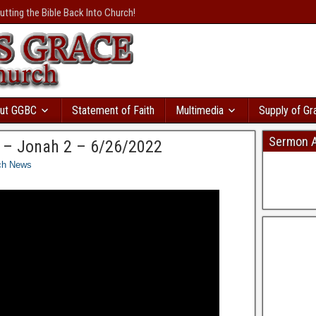
осрочками
с большой
utting the Bible Back Into Church!
валення
розвивається
и вы пойдете в
т сразу же. Там даже
ая база
ы. Кредит без відмови і
ку моментально
в Україні
дит с автоматическим
ut GGBC
Statement of Faith
Multimedia
Supply of Gr
Sermon A
 – Jonah 2 – 6/26/2022
ch News